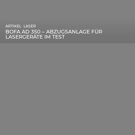
,
ARTIKEL
SONSTIGE
,
ARTIKEL
LASER
DIE BEDEUTENDSTEN SCHRITTE ZUR
BOFA AD 350 – ABZUGSANLAGE FÜR
ERFOLGREICHEN MARKENBILDUNG IN DER
LASERGERÄTE IM TEST
DIGITALEN ÄRA