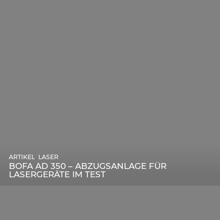
,
ARTIKEL
SONSTIGE
,
ARTIKEL
LASER
DIE BEDEUTENDSTEN SCHRITTE ZUR
BOFA AD 350 – ABZUGSANLAGE FÜR
ERFOLGREICHEN MARKENBILDUNG IN DER
LASERGERÄTE IM TEST
DIGITALEN ÄRA