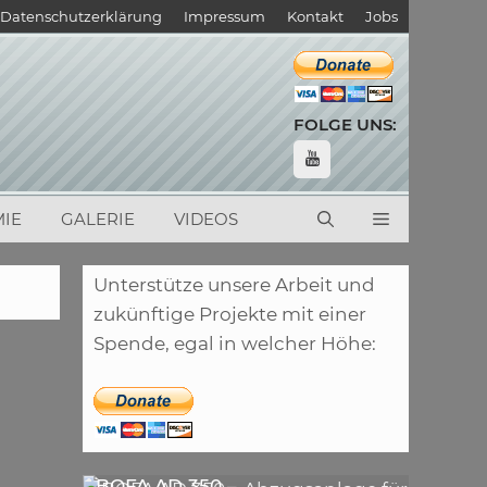
Datenschutzerklärung
Impressum
Kontakt
Jobs
FOLGE UNS:
IE
GALERIE
VIDEOS
Unterstütze unsere Arbeit und
zukünftige Projekte mit einer
Spende, egal in welcher Höhe:
,
ARTIKEL
LASER
,
ARTIKEL
SONSTIGE
BOFA AD 350 –