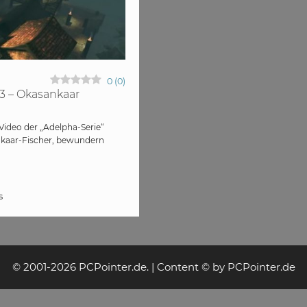
0
(
0
)
#3 – Okasankaar
Video der „Adelpha-Serie“
ankaar-Fischer, bewundern
s
© 2001-2026 PCPointer.de. | Content © by PCPointer.de