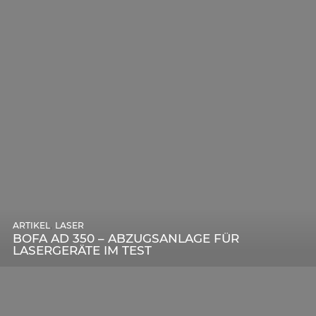
,
ARTIKEL
SONSTIGE
,
ARTIKEL
LASER
DIE BEDEUTENDSTEN SCHRITTE ZUR
BOFA AD 350 – ABZUGSANLAGE FÜR
ERFOLGREICHEN MARKENBILDUNG IN DER
LASERGERÄTE IM TEST
DIGITALEN ÄRA