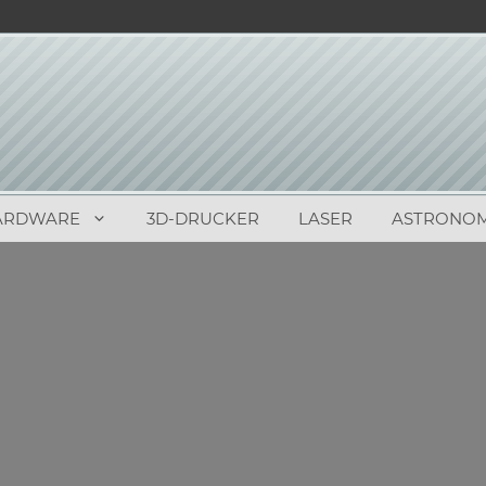
ARDWARE
3D-DRUCKER
LASER
ASTRONOM
0
(
0
)
 Randy Pitchford