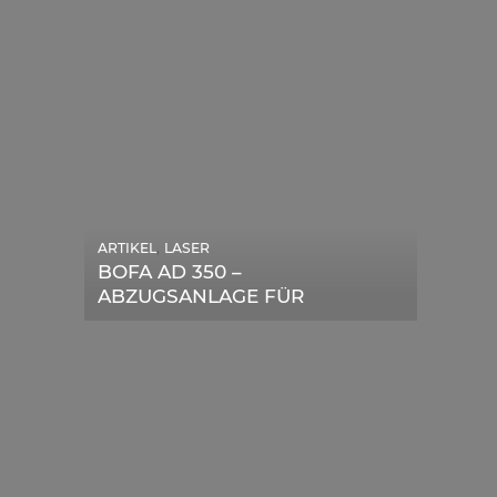
,
ARTIKEL
LASER
,
ARTIKEL
SONSTIGE
BOFA AD 350 –
DIE BEDEUTENDSTEN
ABZUGSANLAGE FÜR
SCHRITTE ZUR
LASERGERÄTE IM TEST
ERFOLGREICHEN
MARKENBILDUNG IN DER
DIGITALEN ÄRA