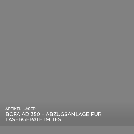
,
ARTIKEL
SONSTIGE
,
ARTIKEL
LASER
DIE BEDEUTENDSTEN SCHRITTE ZUR
BOFA AD 350 – ABZUGSANLAGE FÜR
ERFOLGREICHEN MARKENBILDUNG IN DER
LASERGERÄTE IM TEST
DIGITALEN ÄRA