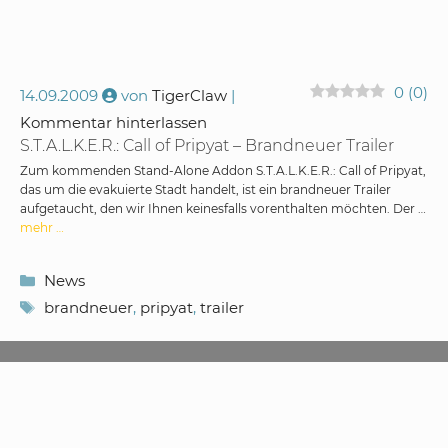
0
(
0
)
14.09.2009
von
TigerClaw
Kommentar hinterlassen
S.T.A.L.K.E.R.: Call of Pripyat – Brandneuer Trailer
Zum kommenden Stand-Alone Addon S.T.A.L.K.E.R.: Call of Pripyat,
das um die evakuierte Stadt handelt, ist ein brandneuer Trailer
aufgetaucht, den wir Ihnen keinesfalls vorenthalten möchten. Der …
mehr …
Kategorien
News
Schlagwörter
brandneuer
,
pripyat
,
trailer