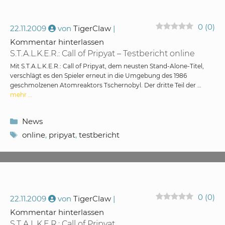
0
(
0
)
22.11.2009
von
TigerClaw
Kommentar hinterlassen
S.T.A.L.K.E.R.: Call of Pripyat – Testbericht online
Mit S.T.A.L.K.E.R.: Call of Pripyat, dem neusten Stand-Alone-Titel,
verschlägt es den Spieler erneut in die Umgebung des 1986
geschmolzenen Atomreaktors Tschernobyl. Der dritte Teil der …
mehr …
Kategorien
News
Schlagwörter
online
,
pripyat
,
testbericht
0
(
0
)
22.11.2009
von
TigerClaw
Kommentar hinterlassen
S.T.A.L.K.E.R.: Call of Pripyat