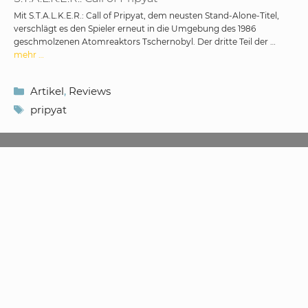
Mit S.T.A.L.K.E.R.: Call of Pripyat, dem neusten Stand-Alone-Titel,
verschlägt es den Spieler erneut in die Umgebung des 1986
geschmolzenen Atomreaktors Tschernobyl. Der dritte Teil der …
mehr …
Kategorien
Artikel
,
Reviews
Schlagwörter
pripyat