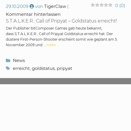
0
(
0
)
29.10.2009
von
TigerClaw
Kommentar hinterlassen
S.T.A.L.K.E.R.: Call of Pripyat – Goldstatus erreicht!
Der Publisher bitComposer Games gab heute bekannt,
dass S.T.A.L.K.E.R.: Call of Pripyat Goldstatus erreicht hat. Der
düstere First-Person-Shooter erscheint somit wie geplant am 5.
November 2009 und …
mehr …
Kategorien
News
Schlagwörter
erreicht
,
goldstatus
,
pripyat