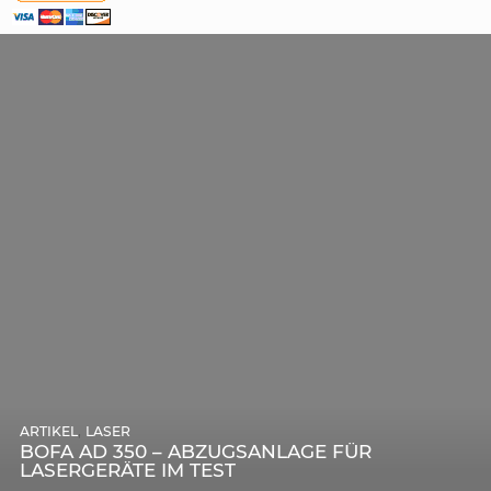
,
ARTIKEL
SONSTIGE
,
ARTIKEL
LASER
DIE BEDEUTENDSTEN SCHRITTE ZUR
BOFA AD 350 – ABZUGSANLAGE FÜR
ERFOLGREICHEN MARKENBILDUNG IN DER
LASERGERÄTE IM TEST
DIGITALEN ÄRA