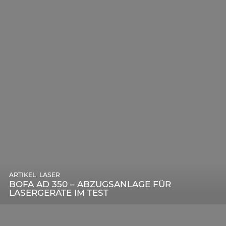
,
ARTIKEL
SONSTIGE
,
ARTIKEL
LASER
DIE BEDEUTENDSTEN SCHRITTE ZUR
BOFA AD 350 – ABZUGSANLAGE FÜR
ERFOLGREICHEN MARKENBILDUNG IN DER
LASERGERÄTE IM TEST
DIGITALEN ÄRA