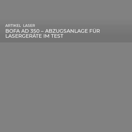
,
ARTIKEL
SONSTIGE
,
ARTIKEL
LASER
DIE BEDEUTENDSTEN SCHRITTE ZUR
BOFA AD 350 – ABZUGSANLAGE FÜR
ERFOLGREICHEN MARKENBILDUNG IN DER
LASERGERÄTE IM TEST
DIGITALEN ÄRA