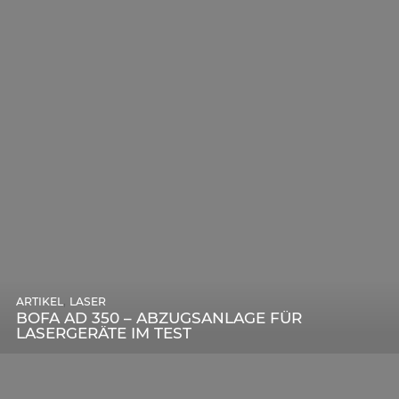
,
ARTIKEL
SONSTIGE
,
ARTIKEL
LASER
DIE BEDEUTENDSTEN SCHRITTE ZUR
BOFA AD 350 – ABZUGSANLAGE FÜR
ERFOLGREICHEN MARKENBILDUNG IN DER
LASERGERÄTE IM TEST
DIGITALEN ÄRA