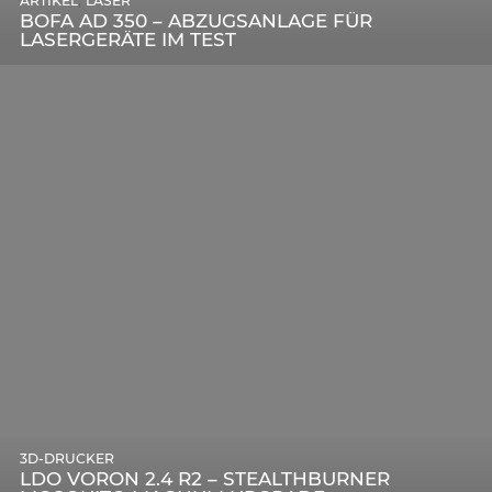
,
ARTIKEL
LASER
DIE BEDEUTENDSTEN SCHRITTE ZUR
BOFA AD 350 – ABZUGSANLAGE FÜR
ERFOLGREICHEN MARKENBILDUNG IN DER
LASERGERÄTE IM TEST
DIGITALEN ÄRA
3D-DRUCKER
LDO VORON 2.4 R2 – STEALTHBURNER