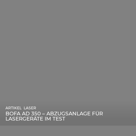
,
ARTIKEL
SONSTIGE
,
ARTIKEL
LASER
DIE BEDEUTENDSTEN SCHRITTE ZUR
BOFA AD 350 – ABZUGSANLAGE FÜR
ERFOLGREICHEN MARKENBILDUNG IN DER
LASERGERÄTE IM TEST
DIGITALEN ÄRA