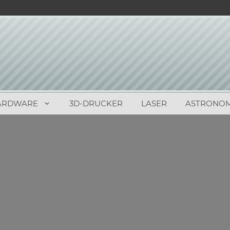
ARDWARE
3D-DRUCKER
LASER
ASTRONOM
0
(
0
)
oD übernimmt
es Produktes Agatha Christie
dreht sich alles rund um …