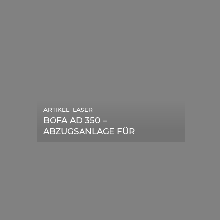
,
ARTIKEL
LASER
,
ARTIKEL
SONSTIGE
BOFA AD 350 –
DIE BEDEUTENDSTEN
ABZUGSANLAGE FÜR
SCHRITTE ZUR
LASERGERÄTE IM TEST
ERFOLGREICHEN
MARKENBILDUNG IN DER
DIGITALEN ÄRA