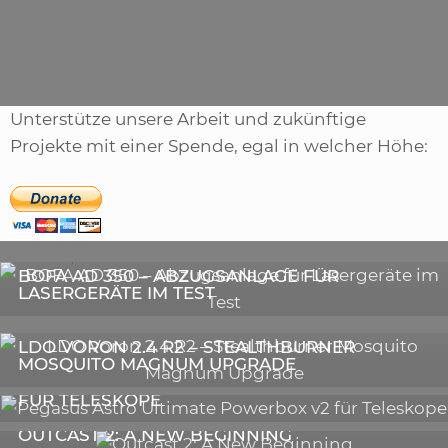
News
Schlagwörter
features
,
metro
,
unterstutzung
,
vision
Unterstütze unsere Arbeit und zukünftige
Projekte mit einer Spende, egal in welcher Höhe:
,
ARTIKEL
SONSTIGE
,
ARTIKEL
LASER
DIE BEDEUTENDSTEN SCHRITTE ZUR
BOFA AD 350 – ABZUGSANLAGE FÜR
ERFOLGREICHEN MARKENBILDUNG IN DER
LASERGERÄTE IM TEST
DIGITALEN ÄRA
3D-DRUCKER
LDO VORON 2.4 R2 – STEALTHBURNER
MOSQUITO MAGNUM UPGRADE
ASTRONOMIE
PEGASUS ASTRO ULTIMATE POWERBOX V2
FÜR TELESKOPE
GALERIE
OUTCAST 2: A NEW BEGINNING
VIDEOS