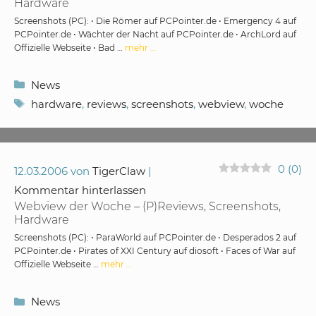
Hardware
Screenshots (PC): • Die Römer auf PCPointer.de • Emergency 4 auf
PCPointer.de • Wächter der Nacht auf PCPointer.de • ArchLord auf
Offizielle Webseite • Bad …
mehr …
Kategorien
News
Schlagwörter
hardware
,
reviews
,
screenshots
,
webview
,
woche
0
(
0
)
12.03.2006
von
TigerClaw
Kommentar hinterlassen
Webview der Woche – (P)Reviews, Screenshots,
Hardware
Screenshots (PC): • ParaWorld auf PCPointer.de • Desperados 2 auf
PCPointer.de • Pirates of XXI Century auf diosoft • Faces of War auf
Offizielle Webseite …
mehr …
Kategorien
News