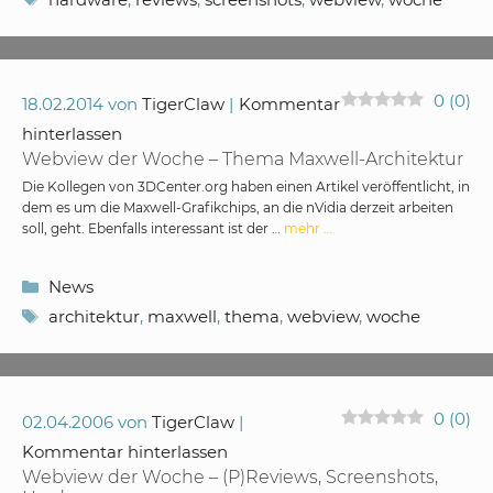
0
(
0
)
18.02.2014
von
TigerClaw
Kommentar
hinterlassen
Webview der Woche – Thema Maxwell-Architektur
Die Kollegen von 3DCenter.org haben einen Artikel veröffentlicht, in
dem es um die Maxwell-Grafikchips, an die nVidia derzeit arbeiten
soll, geht. Ebenfalls interessant ist der …
mehr …
Kategorien
News
Schlagwörter
architektur
,
maxwell
,
thema
,
webview
,
woche
0
(
0
)
02.04.2006
von
TigerClaw
Kommentar hinterlassen
Webview der Woche – (P)Reviews, Screenshots,