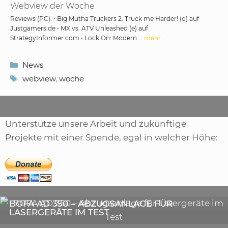
Webview der Woche
Reviews (PC): • Big Mutha Truckers 2: Truck me Harder! (d) auf
Justgamers.de • MX vs. ATV Unleashed (e) auf
StrategyInformer.com • Lock On: Modern …
mehr …
Kategorien
News
Schlagwörter
webview
,
woche
Unterstütze unsere Arbeit und zukünftige
Projekte mit einer Spende, egal in welcher Höhe:
,
ARTIKEL
SONSTIGE
,
ARTIKEL
LASER
DIE BEDEUTENDSTEN SCHRITTE ZUR
BOFA AD 350 – ABZUGSANLAGE FÜR
ERFOLGREICHEN MARKENBILDUNG IN DER
LASERGERÄTE IM TEST
DIGITALEN ÄRA