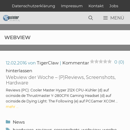
Zum
Datenschutzerklärung
Impressum
Kontakt
Jobs
Inhalt
springen
MENÜ
WEBVIEW
0
(
0
)
12.02.2016
von
TigerClaw
Kommentar
hinterlassen
Webview der Woche – (P)Reviews, Screenshots,
Hardware
Reviews (PC): Cooler Master Hyper 212X CPU-Kühler (d) auf
ocinside.de Thrustmaster Y-280CPX Gaming Headset (d) auf
ocinside.de Dying Light: The Following (e) auf PCGamer XCOM …
mehr …
Kategorien
News
Schlagwörter
hardware
,
reviews
,
screenshots
,
webview
,
woche