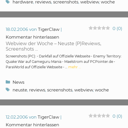
Schlagwörter
hardware
,
reviews
,
screenshots
,
webview
,
woche
0
(
0
)
18.02.2006
von
TigerClaw
Kommentar hinterlassen
Webview der Woche – Neuste (P)Reviews,
Screenshots …
Screenshots (PC): • Darkfall auf Offizielle Webseite • Enemy Territory:
Quake War auf Gameguru Mania • Maelstrom auf PCPointer.de •
ParaWorld auf Offizielle Webseite • …
mehr …
Kategorien
News
Schlagwörter
neuste
,
reviews
,
screenshots
,
webview
,
woche
0
(
0
)
12.02.2006
von
TigerClaw
Kommentar hinterlassen