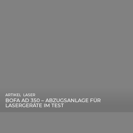
,
ARTIKEL
SONSTIGE
,
ARTIKEL
LASER
DIE BEDEUTENDSTEN SCHRITTE ZUR
BOFA AD 350 – ABZUGSANLAGE FÜR
ERFOLGREICHEN MARKENBILDUNG IN DER
LASERGERÄTE IM TEST
DIGITALEN ÄRA