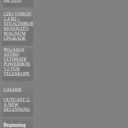
IM TEST
ÄRA
3D-DRUCKER
LDO VORON
2.4 R2 –
STEALTHBURNER
MOSQUITO
MAGNUM
UPGRADE
ASTRONOMIE
PEGASUS
ASTRO
ULTIMATE
POWERBOX
V2 FÜR
TELESKOPE
GALERIE
VIDEOS
OUTCAST 2:
A NEW
Outcast 2: A
BEGINNING
New
Beginning