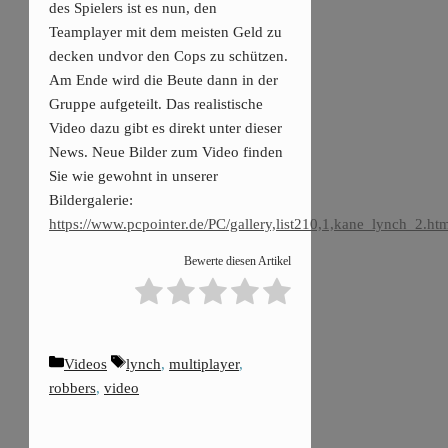
des Spielers ist es nun, den
Teamplayer mit dem meisten Geld zu
decken undvor den Cops zu schützen.
Am Ende wird die Beute dann in der
Gruppe aufgeteilt. Das realistische
Video dazu gibt es direkt unter dieser
News. Neue Bilder zum Video finden
Sie wie gewohnt in unserer
Bildergalerie:
https://www.pcpointer.de/PC/gallery,list210,1,kane_lynch_2.ht
Bewerte diesen Artikel
Kategorien
Schlagwörter
Videos
lynch
,
multiplayer
,
robbers
,
video