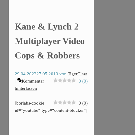
Kane & Lynch 2
Multiplayer Video
Cops & Robbers
29.04.2022
27.05.2010
von
TigerClaw
Kommentar
0
(
0
)
hinterlassen
[borlabs-cookie
0
(
0
)
id=“youtube“ type=“content-blocker“]