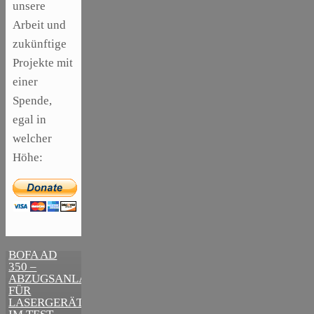
unsere
Arbeit und
zukünftige
Projekte mit
einer
Spende,
egal in
welcher
Höhe:
,
ARTIKEL
SONSTIGE
,
ARTIKEL
DIE
LASER
BEDEUTENDSTEN
SCHRITTE
BOFA AD
ZUR
350 –
ERFOLGREICHEN
ABZUGSANLAGE
MARKENBILDUNG
FÜR
IN DER
LASERGERÄTE
DIGITALEN