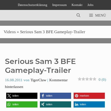
Zum
Datenschutzerklärung
Impressum
Kontakt
Jobs
Inhalt
springen
MENÜ
Videos
»
Serious Sam 3 BFE Gameplay-Trailer
Serious Sam 3 BFE
Gameplay-Trailer
0
(
0
)
16.08.2011
von
TigerClaw
Kommentar
hinterlassen
teilen
teilen
merken
teilen
teilen
teilen