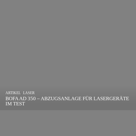
,
ARTIKEL
SONSTIGE
,
ARTIKEL
LASER
DIE BEDEUTENDSTEN SCHRITTE ZUR
BOFA AD 350 – ABZUGSANLAGE FÜR LASERGERÄTE
ERFOLGREICHEN MARKENBILDUNG IN DER
IM TEST
DIGITALEN ÄRA