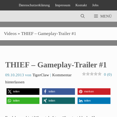
Zum
Datenschutzerklärung
Impressum
Kontakt
Jobs
Inhalt
springen
MENÜ
Videos
»
THIEF – Gameplay-Trailer #1
THIEF – Gameplay-Trailer #1
0
(
0
)
09.10.2013
von
TigerClaw
Kommentar
hinterlassen
teilen
teilen
merken
teilen
teilen
teilen