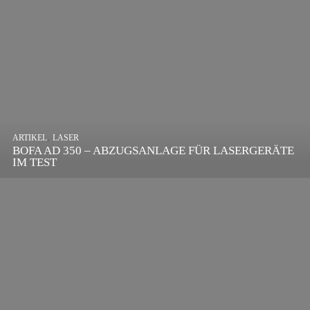
,
ARTIKEL
SONSTIGE
,
ARTIKEL
LASER
DIE BEDEUTENDSTEN SCHRITTE ZUR
BOFA AD 350 – ABZUGSANLAGE FÜR LASERGERÄTE
ERFOLGREICHEN MARKENBILDUNG IN DER
IM TEST
DIGITALEN ÄRA