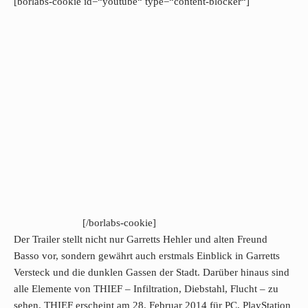
[borlabs-cookie id=“youtube“ type=“content-blocker“]
[/borlabs-cookie]
Der Trailer stellt nicht nur Garretts Hehler und alten Freund
Basso vor, sondern gewährt auch erstmals Einblick in Garretts
Versteck und die dunklen Gassen der Stadt. Darüber hinaus sind
alle Elemente von THIEF – Infiltration, Diebstahl, Flucht – zu
sehen. THIEF erscheint am 28. Februar 2014 für PC, PlayStation