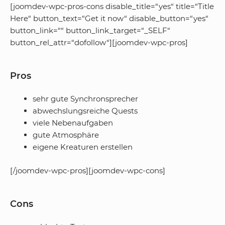
[joomdev-wpc-pros-cons disable_title=“yes“ title=“Title
Here“ button_text=“Get it now“ disable_button=“yes“
button_link=““ button_link_target=“_SELF“
button_rel_attr=“dofollow“][joomdev-wpc-pros]
Pros
sehr gute Synchronsprecher
abwechslungsreiche Quests
viele Nebenaufgaben
gute Atmosphäre
eigene Kreaturen erstellen
[/joomdev-wpc-pros][joomdev-wpc-cons]
Cons