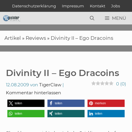
Zum
Datenschutzerklärung
Impressum
Kontakt
Jobs
Inhalt
springen
MENÜ
Artikel
»
Reviews
»
Divinity II – Ego Dracoins
Divinity II – Ego Dracoins
0
(
0
)
12.08.2009
von
TigerClaw
Kommentar hinterlassen
teilen
teilen
merken
teilen
teilen
teilen