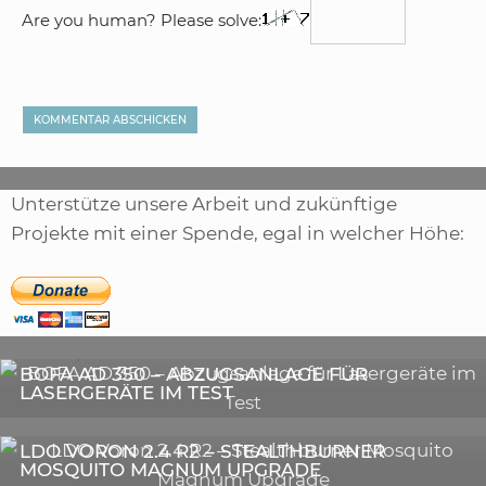
Are you human? Please solve:
Unterstütze unsere Arbeit und zukünftige
Projekte mit einer Spende, egal in welcher Höhe:
,
ARTIKEL
SONSTIGE
,
ARTIKEL
LASER
DIE BEDEUTENDSTEN SCHRITTE ZUR
BOFA AD 350 – ABZUGSANLAGE FÜR
ERFOLGREICHEN MARKENBILDUNG IN DER
LASERGERÄTE IM TEST
DIGITALEN ÄRA
3D-DRUCKER
LDO VORON 2.4 R2 – STEALTHBURNER
MOSQUITO MAGNUM UPGRADE
ASTRONOMIE