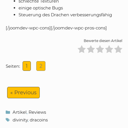
schlechte Texturen
einige optische Bugs
Steuerung des Drachen verbesserungsfähig
[/joomdev-wpc-cons][/joomdev-wpc-pros-cons]
Bewerte diesen Artikel
1
2
Seiten:
« Previous
Kategorien
Artikel
,
Reviews
Schlagwörter
divinity
,
dracoins