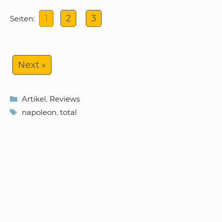
1
2
3
Seiten:
Next »
Kategorien
Artikel
,
Reviews
Schlagwörter
napoleon
,
total