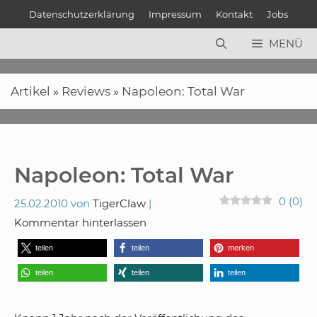
Zum
Datenschutzerklärung
Impressum
Kontakt
Jobs
Inhalt
springen
MENÜ
Artikel
»
Reviews
»
Napoleon: Total War
Napoleon: Total War
0
(
0
)
25.02.2010
von
TigerClaw
Kommentar hinterlassen
teilen
teilen
merken
teilen
teilen
teilen