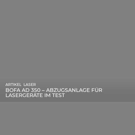
,
ARTIKEL
SONSTIGE
,
ARTIKEL
LASER
DIE BEDEUTENDSTEN SCHRITTE ZUR
BOFA AD 350 – ABZUGSANLAGE FÜR
ERFOLGREICHEN MARKENBILDUNG IN DER
LASERGERÄTE IM TEST
DIGITALEN ÄRA