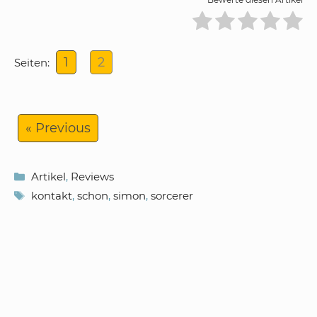
1
2
Seiten:
« Previous
Kategorien
Artikel
,
Reviews
Schlagwörter
kontakt
,
schon
,
simon
,
sorcerer