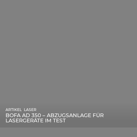
,
ARTIKEL
SONSTIGE
,
ARTIKEL
LASER
DIE BEDEUTENDSTEN SCHRITTE ZUR
BOFA AD 350 – ABZUGSANLAGE FÜR
ERFOLGREICHEN MARKENBILDUNG IN DER
LASERGERÄTE IM TEST
DIGITALEN ÄRA