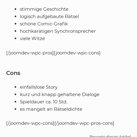
stimmige Geschichte
logisch aufgebaute Rätsel
schöne Comic-Grafik
hochkarätigen Synchronsprecher
viele Witze
[/joomdev-wpc-pros][joomdev-wpc-cons]
Cons
einfallslose Story
kurz und knapp gehaltene Dialoge
Spieldauer ca. 10 Std.
es mangelt an Rätseldichte
[/joomdev-wpc-cons][/joomdev-wpc-pros-cons]
Bewerte diesen Artikel