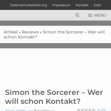
Zum
Datenschutzerklärung
Impressum
Kontakt
Jobs
Inhalt
springen
MENÜ
Artikel
»
Reviews
»
Simon the Sorcerer – Wer will
schon Kontakt?
Simon the Sorcerer – Wer
will schon Kontakt?
0
(
0
)