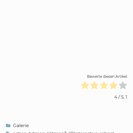
Bewerte diesen Artikel
4
/ 5.
1
Kategorien
Galerie
Schlagwörter