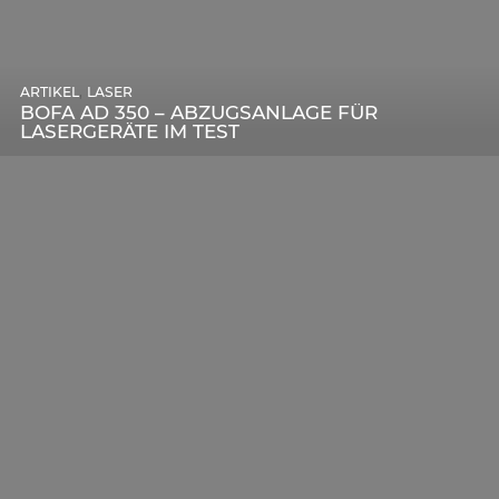
,
ARTIKEL
SONSTIGE
,
ARTIKEL
LASER
DIE BEDEUTENDSTEN SCHRITTE ZUR
BOFA AD 350 – ABZUGSANLAGE FÜR
ERFOLGREICHEN MARKENBILDUNG IN DER
LASERGERÄTE IM TEST
DIGITALEN ÄRA