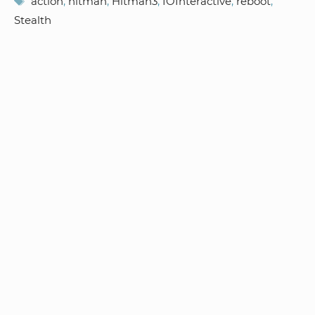
action
,
hitman
,
Hitman3
,
IOInteractive
,
reboot
,
Stealth