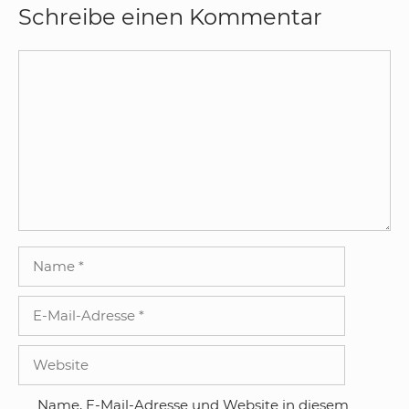
Schreibe einen Kommentar
Kommentar
Name
E-
Mail-
Adresse
Website
Name, E-Mail-Adresse und Website in diesem