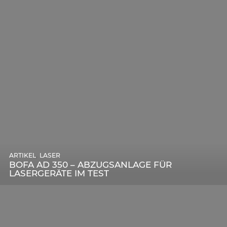
,
ARTIKEL
SONSTIGE
,
ARTIKEL
LASER
DIE BEDEUTENDSTEN SCHRITTE ZUR
BOFA AD 350 – ABZUGSANLAGE FÜR
ERFOLGREICHEN MARKENBILDUNG IN DER
LASERGERÄTE IM TEST
DIGITALEN ÄRA