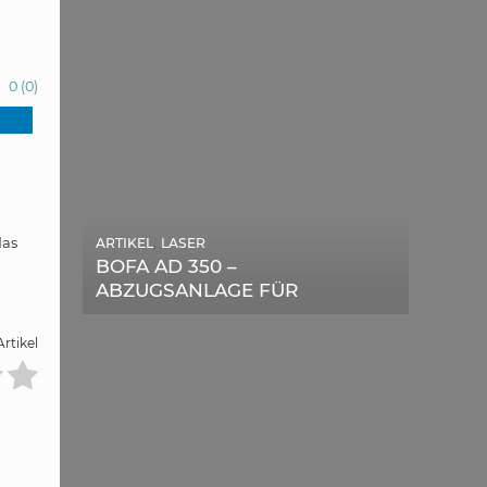
0
(
0
)
das
,
ARTIKEL
LASER
,
ARTIKEL
SONSTIGE
BOFA AD 350 –
DIE BEDEUTENDSTEN
ABZUGSANLAGE FÜR
SCHRITTE ZUR
LASERGERÄTE IM TEST
ERFOLGREICHEN
rtikel
MARKENBILDUNG IN DER
DIGITALEN ÄRA