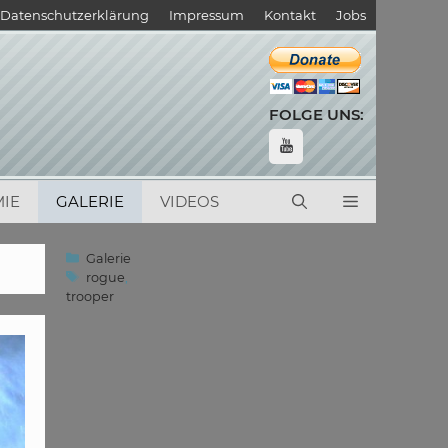
Datenschutzerklärung
Impressum
Kontakt
Jobs
FOLGE UNS:
IE
GALERIE
VIDEOS
Kategorien
Galerie
Schlagwörter
rogue
,
trooper