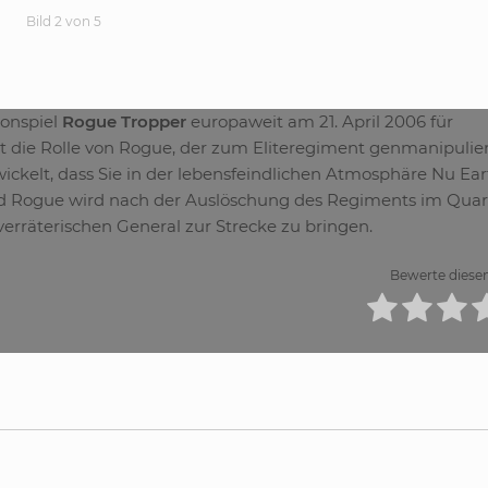
Bild 2 von 5
ionspiel
Rogue Tropper
europaweit am 21. April 2006 für
t die Rolle von Rogue, der zum Eliteregiment genmanipulier
ckelt, dass Sie in der lebensfeindlichen Atmosphäre Nu Ear
nd Rogue wird nach der Auslöschung des Regiments im Quar
verräterischen General zur Strecke zu bringen.
Bewerte diesen