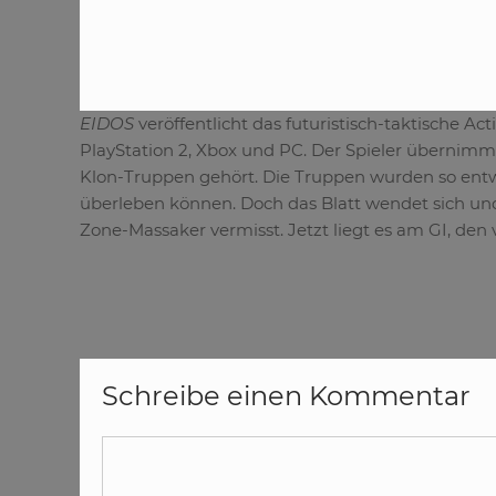
EIDOS
veröffentlicht das futuristisch-taktische Act
PlayStation 2, Xbox und PC. Der Spieler übernimm
Klon-Truppen gehört. Die Truppen wurden so entwi
überleben können. Doch das Blatt wendet sich u
Zone-Massaker vermisst. Jetzt liegt es am GI, den 
Schreibe einen Kommentar
Kommentar