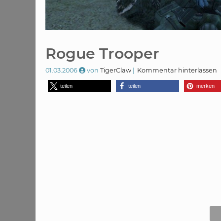
Rogue Trooper
01.03.2006
von
TigerClaw
Kommentar hinterlassen
teilen
teilen
merken