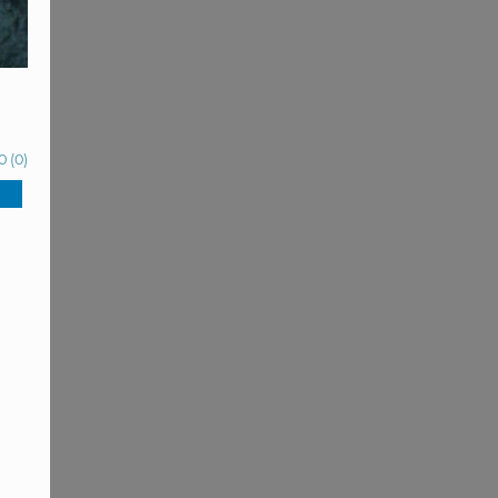
0
(
0
)