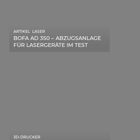
,
ARTIKEL
LASER
,
ARTIKEL
SONSTIGE
BOFA AD 350 – ABZUGSANLAGE
DIE BEDEUTENDSTEN SCHRITTE
FÜR LASERGERÄTE IM TEST
ZUR ERFOLGREICHEN
MARKENBILDUNG IN DER
DIGITALEN ÄRA
3D-DRUCKER