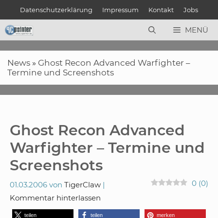
Zum
Datenschutzerklärung
Impressum
Kontakt
Jobs
Inhalt
springen
MENÜ
News
»
Ghost Recon Advanced Warfighter –
Termine und Screenshots
Ghost Recon Advanced
Warfighter – Termine und
Screenshots
0
(
0
)
01.03.2006
von
TigerClaw
Kommentar hinterlassen
teilen
teilen
merken