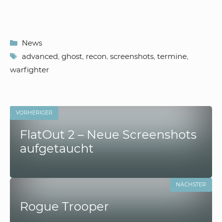
Kategorien
News
Schlagwörter
advanced
,
ghost
,
recon
,
screenshots
,
termine
,
warfighter
VORHERIGER
FlatOut 2 – Neue Screenshots
aufgetaucht
NÄCHSTER
Rogue Trooper