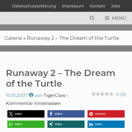
Zum
Datenschutzerklärung
Impressum
Kontakt
Jobs
Inhalt
springen
MENÜ
Galerie
»
Runaway 2 – The Dream of the Turtle
Runaway 2 – The Dream
of the Turtle
0
(
0
)
10.01.2007
von
TigerClaw
Kommentar hinterlassen
teilen
teilen
merken
teilen
teilen
teilen