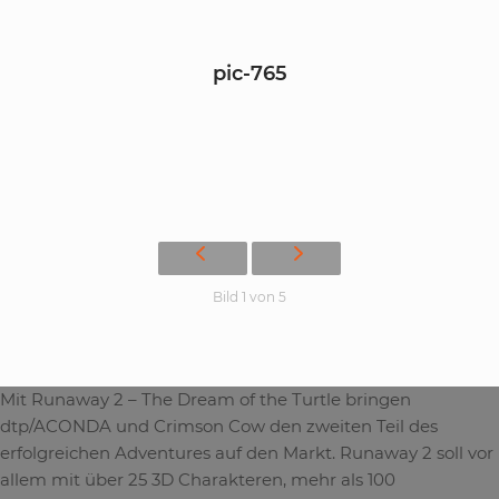
pic-765
Bild 1 von 5
Mit Runaway 2 – The Dream of the Turtle bringen
dtp/ACONDA und Crimson Cow den zweiten Teil des
erfolgreichen Adventures auf den Markt. Runaway 2 soll vor
allem mit über 25 3D Charakteren, mehr als 100