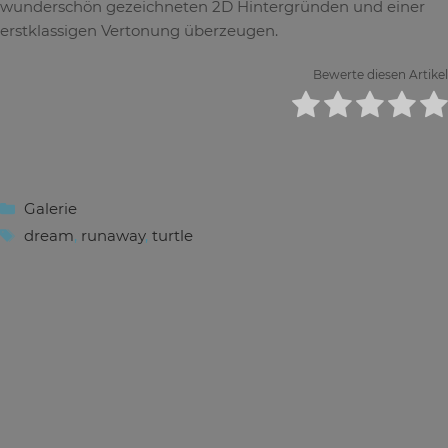
wunderschön gezeichneten 2D Hintergründen und einer
erstklassigen Vertonung überzeugen.
Bewerte diesen Artikel
Kategorien
Galerie
Schlagwörter
dream
,
runaway
,
turtle