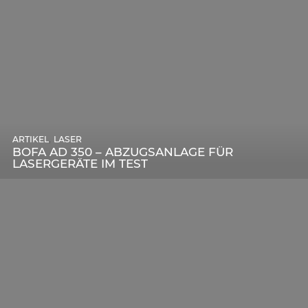
,
ARTIKEL
SONSTIGE
,
ARTIKEL
LASER
DIE BEDEUTENDSTEN SCHRITTE ZUR
BOFA AD 350 – ABZUGSANLAGE FÜR
ERFOLGREICHEN MARKENBILDUNG IN DER
LASERGERÄTE IM TEST
DIGITALEN ÄRA