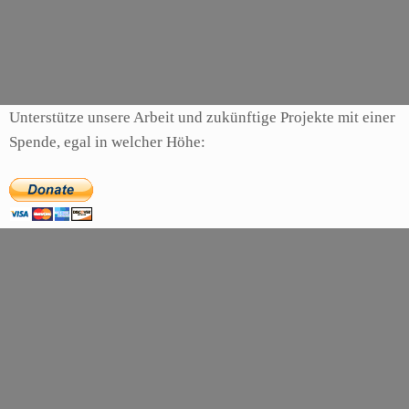
Kategorien
Artikel
Schlagwörter
adventure
,
runaway
Unterstütze unsere Arbeit und zukünftige Projekte mit einer
Spende, egal in welcher Höhe: