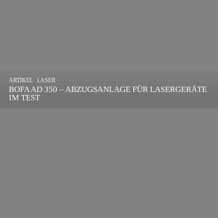
,
ARTIKEL
SONSTIGE
,
ARTIKEL
LASER
DIE BEDEUTENDSTEN SCHRITTE ZUR
BOFA AD 350 – ABZUGSANLAGE FÜR LASERGERÄTE
ERFOLGREICHEN MARKENBILDUNG IN DER
IM TEST
DIGITALEN ÄRA