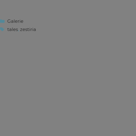
Kategorien
Galerie
Schlagwörter
tales
,
zestiria