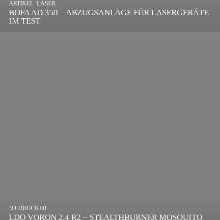
,
ARTIKEL
LASER
DIE BEDEUTENDSTEN SCHRITTE ZUR
BOFA AD 350 – ABZUGSANLAGE FÜR LASERGERÄTE
ERFOLGREICHEN MARKENBILDUNG IN DER
IM TEST
DIGITALEN ÄRA
3D-DRUCKER
LDO VORON 2.4 R2 – STEALTHBURNER MOSQUITO