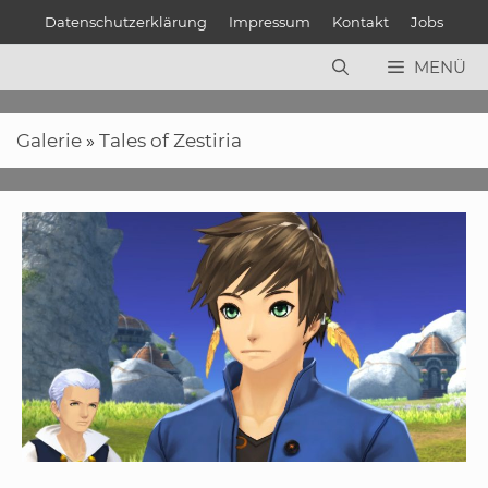
Zum
Datenschutzerklärung
Impressum
Kontakt
Jobs
Inhalt
springen
MENÜ
Galerie
»
Tales of Zestiria