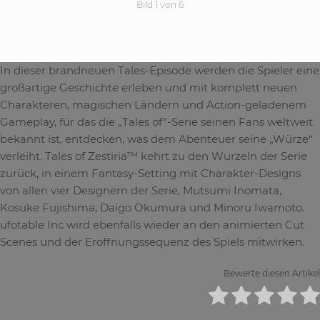
Bild 1 von 6
In dieser brandneuen Tales-Episode werden die Spieler eine
großartige Geschichte erleben und mit komplett neuen
Charakteren, magischen Ländern und Action-geladenem
Gameplay, für das die „Tales of“-Serie seinen Fans weltweit
bekannt ist, entdecken, was dem Abenteuer seine „Würze“
verleiht. Tales of Zestiria™ kehrt zu den Wurzeln der Serie
zurück, in einem Fantasy-Setting mit Charakter-Designs
von allen vier Designern der Serie, Mutsumi Inomata,
Kosuke Fujishima, Daigo Okumura und Minoru Iwamoto.
ufotable Inc wird ebenfalls wieder an den animierten Cut
Scenes und der Eröffnungssequenz des Spiels mitwirken.
Bewerte diesen Artikel