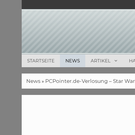
Zum
Inhalt
springen
STARTSEITE
NEWS
ARTIKEL
H
News
»
PCPointer.de-Verlosung – Star Wa