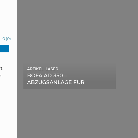
0
(
0
)
rt
,
ARTIKEL
LASER
,
ARTIKEL
SONSTIGE
BOFA AD 350 –
m
DIE BEDEUTENDSTEN
ABZUGSANLAGE FÜR
SCHRITTE ZUR
LASERGERÄTE IM TEST
ERFOLGREICHEN
MARKENBILDUNG IN DER
DIGITALEN ÄRA