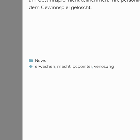
dem Gewinnspiel gelöscht.
Kategorien
News
Schlagwörter
erwachen
,
macht
,
pcpointer
,
verlosung