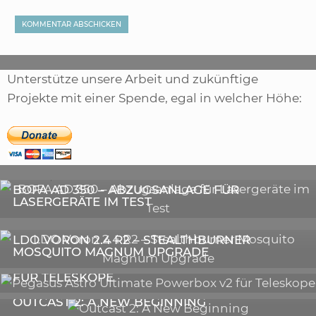
Unterstütze unsere Arbeit und zukünftige
Projekte mit einer Spende, egal in welcher Höhe:
,
ARTIKEL
SONSTIGE
,
ARTIKEL
LASER
DIE BEDEUTENDSTEN SCHRITTE ZUR
BOFA AD 350 – ABZUGSANLAGE FÜR
ERFOLGREICHEN MARKENBILDUNG IN DER
LASERGERÄTE IM TEST
DIGITALEN ÄRA
3D-DRUCKER
LDO VORON 2.4 R2 – STEALTHBURNER
MOSQUITO MAGNUM UPGRADE
ASTRONOMIE
PEGASUS ASTRO ULTIMATE POWERBOX V2
FÜR TELESKOPE
GALERIE
OUTCAST 2: A NEW BEGINNING
VIDEOS