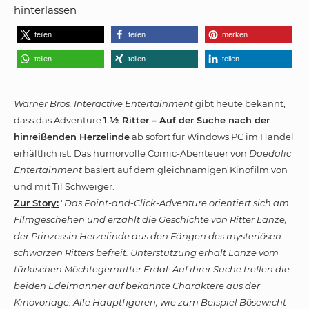
hinterlassen
teilen
teilen
merken
teilen
teilen
teilen
Warner Bros. Interactive Entertainment
gibt heute bekannt,
dass das Adventure
1 ½ Ritter – Auf der Suche nach der
hinreißenden Herzelinde
ab sofort für Windows PC im Handel
erhältlich ist. Das humorvolle Comic-Abenteuer von
Daedalic
Entertainment
basiert auf dem gleichnamigen Kinofilm von
und mit Til Schweiger.
Zur Story:
"
Das Point-and-Click-Adventure orientiert sich am
Filmgeschehen und erzählt die Geschichte von Ritter Lanze,
der Prinzessin Herzelinde aus den Fängen des mysteriösen
schwarzen Ritters befreit. Unterstützung erhält Lanze vom
türkischen Möchtegernritter Erdal. Auf ihrer Suche treffen die
beiden Edelmänner auf bekannte Charaktere aus der
Kinovorlage. Alle Hauptfiguren, wie zum Beispiel Bösewicht