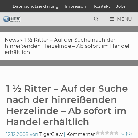
Zum
Datenschutzerklärung
Impressum
Kontakt
Jobs
Inhalt
springen
MENÜ
News
»
1 ½ Ritter – Auf der Suche nach der
hinreißenden Herzelinde – Ab sofort im Handel
erhältlich
1 ½ Ritter – Auf der Suche
nach der hinreißenden
Herzelinde – Ab sofort im
Handel erhältlich
0
(
0
)
12.12.2008
von
TigerClaw
Kommentar