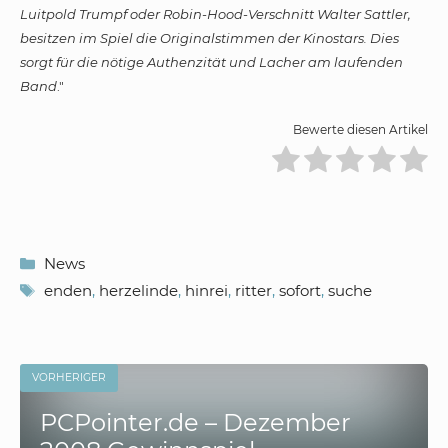
Luitpold Trumpf oder Robin-Hood-Verschnitt Walter Sattler,
besitzen im Spiel die Originalstimmen der Kinostars. Dies
sorgt für die nötige Authenzität und Lacher am laufenden
Band
."
Bewerte diesen Artikel
Kategorien
News
Schlagwörter
enden
,
herzelinde
,
hinrei
,
ritter
,
sofort
,
suche
VORHERIGER
PCPointer.de – Dezember