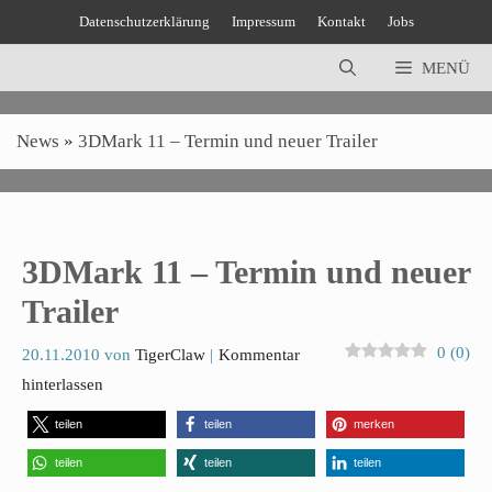
Zum
Datenschutzerklärung
Impressum
Kontakt
Jobs
Inhalt
springen
MENÜ
News
»
3DMark 11 – Termin und neuer Trailer
3DMark 11 – Termin und neuer
Trailer
0
(
0
)
20.11.2010
von
TigerClaw
Kommentar
hinterlassen
teilen
teilen
merken
teilen
teilen
teilen