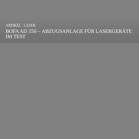
,
ARTIKEL
SONSTIGE
,
ARTIKEL
LASER
DIE BEDEUTENDSTEN SCHRITTE ZUR
BOFA AD 350 – ABZUGSANLAGE FÜR LASERGERÄTE
ERFOLGREICHEN MARKENBILDUNG IN DER
IM TEST
DIGITALEN ÄRA