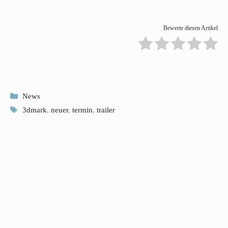
Bewerte diesen Artikel
Kategorien
News
Schlagwörter
3dmark
,
neuer
,
termin
,
trailer