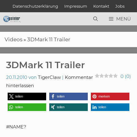
Zum
Datenschutzerklärung
Impressum
Kontakt
Jobs
Inhalt
springen
MENÜ
Videos
»
3DMark 11 Trailer
3DMark 11 Trailer
0
(
0
)
20.11.2010
von
TigerClaw
Kommentar
hinterlassen
teilen
teilen
merken
teilen
teilen
teilen
#NAME?