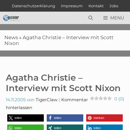
Zum
Datenschutzerklärung
Impressum
Kontakt
Jobs
Inhalt
springen
MENÜ
News
»
Agatha Christie – Interview mit Scott
Nixon
Agatha Christie –
Interview mit Scott Nixon
0
(
0
)
14.11.2005
von
TigerClaw
Kommentar
hinterlassen
teilen
teilen
merken
teilen
teilen
teilen