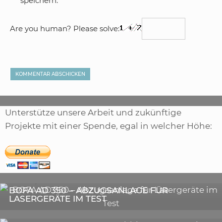
speichern.
Are you human? Please solve:
Unterstütze unsere Arbeit und zukünftige
Projekte mit einer Spende, egal in welcher Höhe:
,
ARTIKEL
SONSTIGE
,
ARTIKEL
LASER
DIE BEDEUTENDSTEN SCHRITTE ZUR
BOFA AD 350 – ABZUGSANLAGE FÜR
ERFOLGREICHEN MARKENBILDUNG IN DER
LASERGERÄTE IM TEST
DIGITALEN ÄRA
3D-DRUCKER