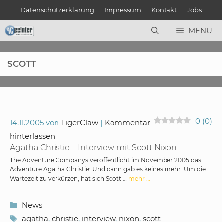
Zum
Datenschutzerklärung
Impressum
Kontakt
Jobs
Inhalt
springen
MENÜ
SCOTT
0
(
0
)
14.11.2005
von
TigerClaw
Kommentar
hinterlassen
Agatha Christie – Interview mit Scott Nixon
The Adventure Companys veröffentlicht im November 2005 das
Adventure Agatha Christie: Und dann gab es keines mehr. Um die
Wartezeit zu verkürzen, hat sich Scott …
mehr …
Kategorien
News
Schlagwörter
agatha
,
christie
,
interview
,
nixon
,
scott