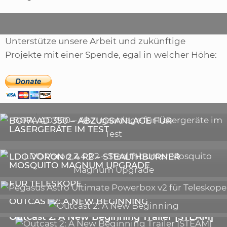
Unterstütze unsere Arbeit und zukünftige
Projekte mit einer Spende, egal in welcher Höhe:
,
ARTIKEL
SONSTIGE
,
ARTIKEL
LASER
DIE BEDEUTENDSTEN SCHRITTE ZUR
BOFA AD 350 – ABZUGSANLAGE FÜR
ERFOLGREICHEN MARKENBILDUNG IN DER
LASERGERÄTE IM TEST
DIGITALEN ÄRA
3D-DRUCKER
LDO VORON 2.4 R2 – STEALTHBURNER
MOSQUITO MAGNUM UPGRADE
ASTRONOMIE
PEGASUS ASTRO ULTIMATE POWERBOX V2
FÜR TELESKOPE
GALERIE
OUTCAST 2: A NEW BEGINNING
VIDEOS
Outcast 2: A New Beginning Trailer [STEAM]