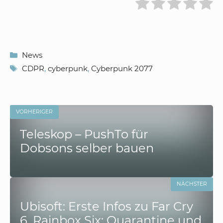
Kategorien
News
Schlagwörter
CDPR
,
cyberpunk
,
Cyberpunk 2077
VORHERIGER
Teleskop – PushTo für
Dobsons selber bauen
NÄCHSTER
Ubisoft: Erste Infos zu Far Cry
6, Rainbox Six: Quarantine und