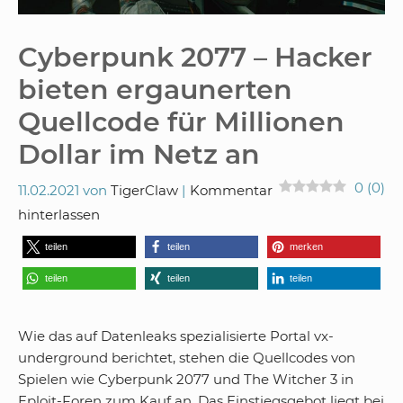
Cyberpunk 2077 – Hacker
bieten ergaunerten
Quellcode für Millionen
Dollar im Netz an
0
(
0
)
11.02.2021
von
TigerClaw
Kommentar
hinterlassen
teilen
teilen
merken
teilen
teilen
teilen
Wie das auf Datenleaks spezialisierte Portal vx-
underground berichtet, stehen die Quellcodes von
Spielen wie Cyberpunk 2077 und The Witcher 3 in
Eploit-Foren zum Kauf an. Das Einstiegsgebot liegt bei