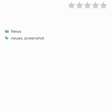
Kategorien
News
Schlagwörter
neues
,
screenshot