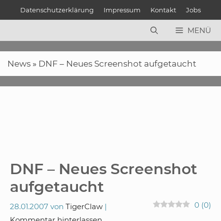
Zum
Datenschutzerklärung
Impressum
Kontakt
Jobs
Inhalt
springen
MENÜ
News
»
DNF – Neues Screenshot aufgetaucht
DNF – Neues Screenshot
aufgetaucht
0
(
0
)
28.01.2007
von
TigerClaw
Kommentar hinterlassen