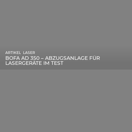
,
ARTIKEL
SONSTIGE
,
ARTIKEL
LASER
DIE BEDEUTENDSTEN SCHRITTE ZUR
BOFA AD 350 – ABZUGSANLAGE FÜR
ERFOLGREICHEN MARKENBILDUNG IN DER
LASERGERÄTE IM TEST
DIGITALEN ÄRA