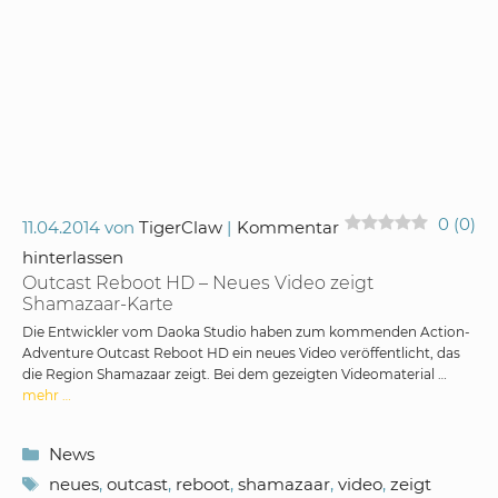
0
(
0
)
11.04.2014
von
TigerClaw
Kommentar
hinterlassen
Outcast Reboot HD – Neues Video zeigt
Shamazaar-Karte
Die Entwickler vom Daoka Studio haben zum kommenden Action-
Adventure Outcast Reboot HD ein neues Video veröffentlicht, das
die Region Shamazaar zeigt. Bei dem gezeigten Videomaterial …
mehr …
Kategorien
News
Schlagwörter
neues
,
outcast
,
reboot
,
shamazaar
,
video
,
zeigt