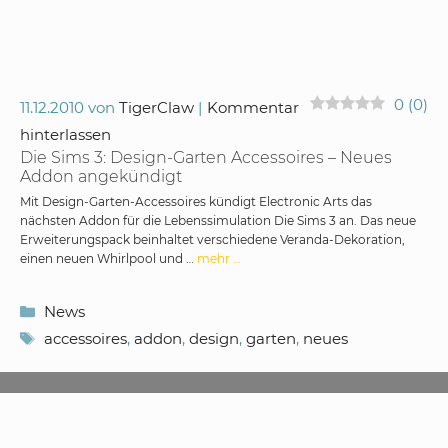
0
(
0
)
11.12.2010
von
TigerClaw
Kommentar
hinterlassen
Die Sims 3: Design-Garten Accessoires – Neues
Addon angekündigt
Mit Design-Garten-Accessoires kündigt Electronic Arts das
nächsten Addon für die Lebenssimulation Die Sims 3 an. Das neue
Erweiterungspack beinhaltet verschiedene Veranda-Dekoration,
einen neuen Whirlpool und …
mehr …
Kategorien
News
Schlagwörter
accessoires
,
addon
,
design
,
garten
,
neues