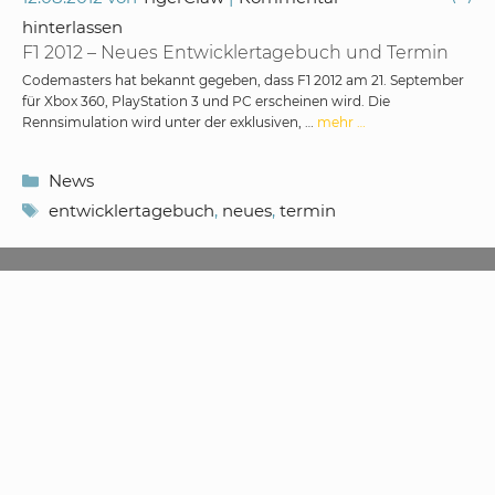
hinterlassen
F1 2012 – Neues Entwicklertagebuch und Termin
Codemasters hat bekannt gegeben, dass F1 2012 am 21. September
für Xbox 360, PlayStation 3 und PC erscheinen wird. Die
Rennsimulation wird unter der exklusiven, …
mehr …
Kategorien
News
Schlagwörter
entwicklertagebuch
,
neues
,
termin