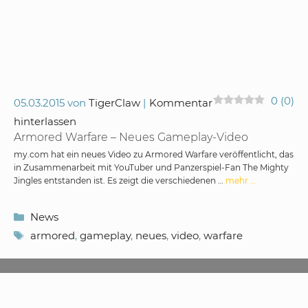
0
(
0
)
05.03.2015
von
TigerClaw
Kommentar
hinterlassen
Armored Warfare – Neues Gameplay-Video
my.com hat ein neues Video zu Armored Warfare veröffentlicht, das
in Zusammenarbeit mit YouTuber und Panzerspiel-Fan The Mighty
Jingles entstanden ist. Es zeigt die verschiedenen …
mehr …
Kategorien
News
Schlagwörter
armored
,
gameplay
,
neues
,
video
,
warfare