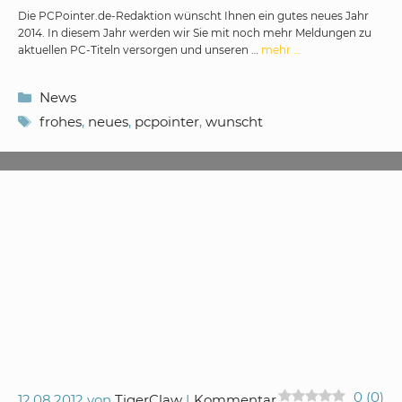
Die PCPointer.de-Redaktion wünscht Ihnen ein gutes neues Jahr
2014. In diesem Jahr werden wir Sie mit noch mehr Meldungen zu
aktuellen PC-Titeln versorgen und unseren …
mehr …
Kategorien
News
Schlagwörter
frohes
,
neues
,
pcpointer
,
wunscht
0
(
0
)
12.08.2012
von
TigerClaw
Kommentar