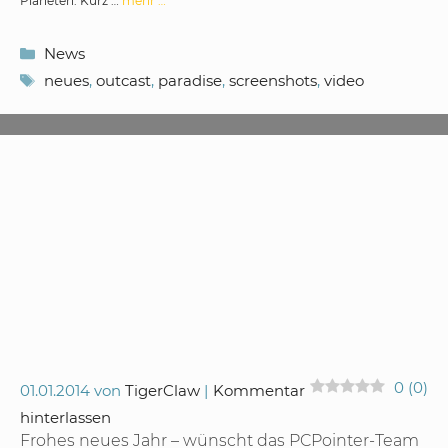
Planeten. Kurz …
mehr …
Kategorien
News
Schlagwörter
neues
,
outcast
,
paradise
,
screenshots
,
video
0
(
0
)
01.01.2014
von
TigerClaw
Kommentar
hinterlassen
Frohes neues Jahr – wünscht das PCPointer-Team