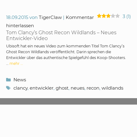
3
(
1
)
18.09.2015
von
TigerClaw
Kommentar
hinterlassen
Tom Clancy’s Ghost Recon Wildlands – Neues
Entwickler-Video
Ubisoft hat ein neues Video zum kommenden Titel Tom Clancy’s
Ghost Recon Wildlands veröffentlicht. Darin sprechen die
Entwickler über das authentische Spielgefühl des Koop-Shooters.
…
mehr …
Kategorien
News
Schlagwörter
clancy
,
entwickler
,
ghost
,
neues
,
recon
,
wildlands