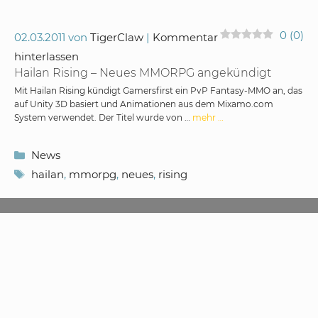
0
(
0
)
02.03.2011
von
TigerClaw
Kommentar
hinterlassen
Hailan Rising – Neues MMORPG angekündigt
Mit Hailan Rising kündigt Gamersfirst ein PvP Fantasy-MMO an, das
auf Unity 3D basiert und Animationen aus dem Mixamo.com
System verwendet. Der Titel wurde von …
mehr …
Kategorien
News
Schlagwörter
hailan
,
mmorpg
,
neues
,
rising