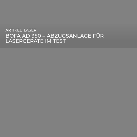
,
ARTIKEL
SONSTIGE
,
ARTIKEL
LASER
DIE BEDEUTENDSTEN SCHRITTE ZUR
BOFA AD 350 – ABZUGSANLAGE FÜR
ERFOLGREICHEN MARKENBILDUNG IN DER
LASERGERÄTE IM TEST
DIGITALEN ÄRA