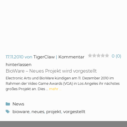
0
(
0
)
17.11.2010
von
TigerClaw
Kommentar
hinterlassen
BioWare – Neues Projekt wird vorgestellt
Electronic Arts und BioWare kündigen am 11. Dezember 2010 im
Rahmen der Video Game Awards (VGA) in Los Angeles ihr nächstes
großes Projekt an. Dies …
mehr …
Kategorien
News
Schlagwörter
bioware
,
neues
,
projekt
,
vorgestellt