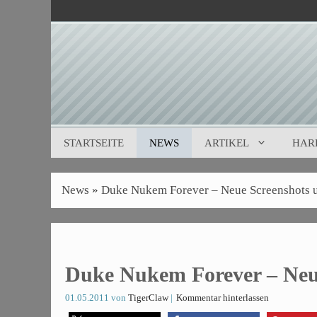
Zum
Inhalt
springen
STARTSEITE
NEWS
ARTIKEL
HAR
News
»
Duke Nukem Forever – Neue Screenshots 
Duke Nukem Forever – Neu
01.05.2011
von
TigerClaw
Kommentar hinterlassen