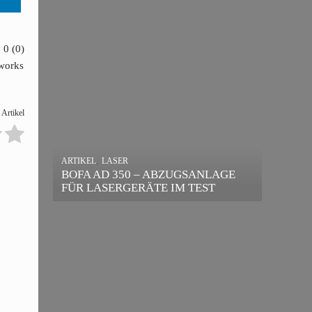
0
(
0
)
tworks
 Artikel
,
ARTIKEL
LASER
,
ARTIKEL
SONSTIGE
BOFA AD 350 – ABZUGSANLAGE
DIE BEDEUTENDSTEN SCHRITTE
FÜR LASERGERÄTE IM TEST
ZUR ERFOLGREICHEN
MARKENBILDUNG IN DER
DIGITALEN ÄRA