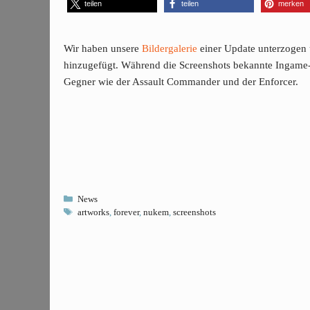
teilen
teilen
merken
Wir haben unsere
Bildergalerie
einer Update unterzogen 
hinzugefügt. Während die Screenshots bekannte Ingame-
Gegner wie der Assault Commander und der Enforcer.
Kategorien
News
Schlagwörter
artworks
,
forever
,
nukem
,
screenshots