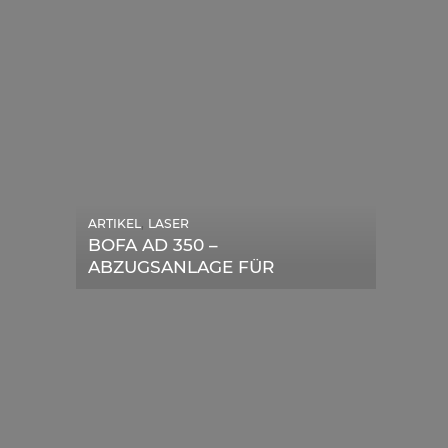
,
ARTIKEL
LASER
,
ARTIKEL
SONSTIGE
BOFA AD 350 –
DIE BEDEUTENDSTEN
ABZUGSANLAGE FÜR
SCHRITTE ZUR
LASERGERÄTE IM TEST
ERFOLGREICHEN
MARKENBILDUNG IN DER
DIGITALEN ÄRA