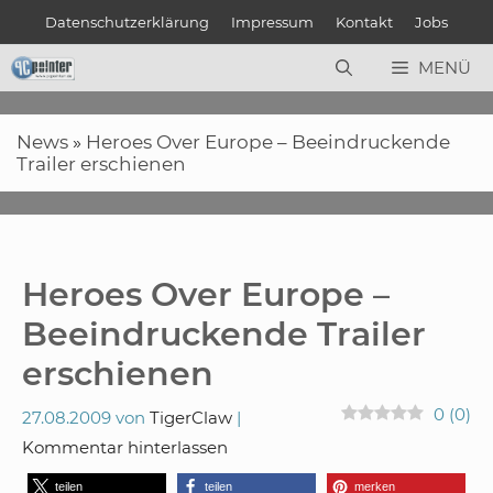
Zum
Datenschutzerklärung
Impressum
Kontakt
Jobs
Inhalt
springen
MENÜ
News
»
Heroes Over Europe – Beeindruckende
Trailer erschienen
Heroes Over Europe –
Beeindruckende Trailer
erschienen
0
(
0
)
27.08.2009
von
TigerClaw
Kommentar hinterlassen
teilen
teilen
merken