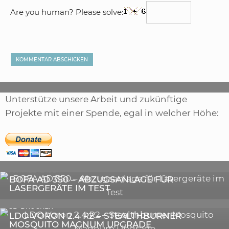
Are you human? Please solve:
Unterstütze unsere Arbeit und zukünftige
Projekte mit einer Spende, egal in welcher Höhe:
,
ARTIKEL
SONSTIGE
,
ARTIKEL
LASER
DIE BEDEUTENDSTEN SCHRITTE ZUR
BOFA AD 350 – ABZUGSANLAGE FÜR
ERFOLGREICHEN MARKENBILDUNG IN DER
LASERGERÄTE IM TEST
DIGITALEN ÄRA
3D-DRUCKER
LDO VORON 2.4 R2 – STEALTHBURNER
MOSQUITO MAGNUM UPGRADE
ASTRONOMIE