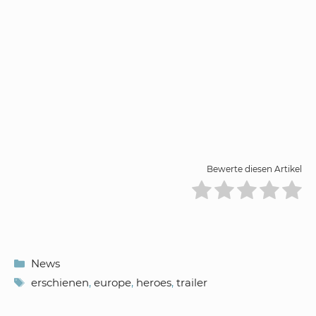
Bewerte diesen Artikel
Kategorien
News
Schlagwörter
erschienen
,
europe
,
heroes
,
trailer