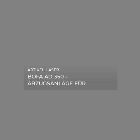
,
ARTIKEL
LASER
,
ARTIKEL
SONSTIGE
BOFA AD 350 –
DIE BEDEUTENDSTEN
ABZUGSANLAGE FÜR
SCHRITTE ZUR
LASERGERÄTE IM TEST
ERFOLGREICHEN
MARKENBILDUNG IN DER
DIGITALEN ÄRA