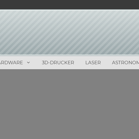
ARDWARE
3D-DRUCKER
LASER
ASTRONOM
0
(
0
)
3 erschienen