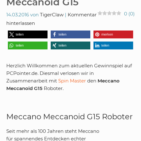
Meccanoid G15
0
(
0
)
14.03.2016
von
TigerClaw
Kommentar
hinterlassen
teilen
teilen
merken
teilen
teilen
teilen
Herzlich Willkommen zum aktuellen Gewinnspiel auf
PCPointer.de. Diesmal verlosen wir in
Zusammenarbeit mit
Spin Master
den
Meccano
Meccanoid G15
Roboter.
Meccano Meccanoid G15 Roboter
Seit mehr als 100 Jahren steht Meccano
für spannendes Entdecken echter