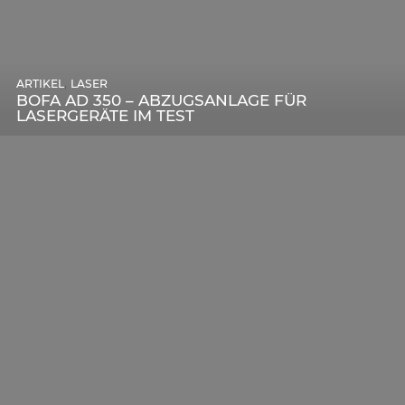
,
ARTIKEL
SONSTIGE
,
ARTIKEL
LASER
DIE BEDEUTENDSTEN SCHRITTE ZUR
BOFA AD 350 – ABZUGSANLAGE FÜR
ERFOLGREICHEN MARKENBILDUNG IN DER
LASERGERÄTE IM TEST
DIGITALEN ÄRA