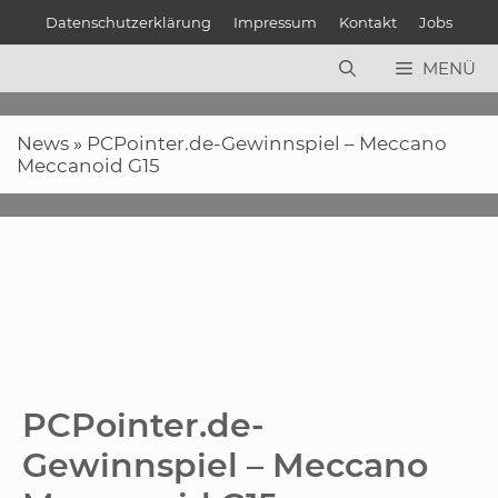
Zum
Datenschutzerklärung
Impressum
Kontakt
Jobs
Inhalt
springen
MENÜ
News
»
PCPointer.de-Gewinnspiel – Meccano
Meccanoid G15
PCPointer.de-
Gewinnspiel – Meccano