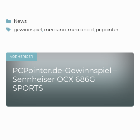
Kategorien
News
Schlagwörter
gewinnspiel
,
meccano
,
meccanoid
,
pcpointer
VORHERIGER
PCPointer.de-Gewinnspiel –
Sennheiser OCX 686G
SPORTS