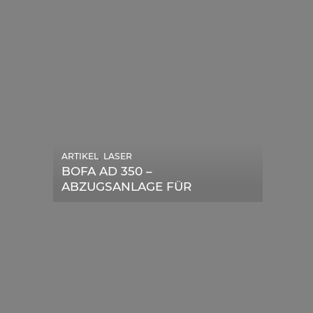
,
ARTIKEL
LASER
,
ARTIKEL
SONSTIGE
BOFA AD 350 –
DIE BEDEUTENDSTEN
ABZUGSANLAGE FÜR
SCHRITTE ZUR
LASERGERÄTE IM TEST
ERFOLGREICHEN
MARKENBILDUNG IN DER
DIGITALEN ÄRA