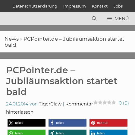
Zum
Datenschutzerklärung
Impressum
Kontakt
Jobs
Inhalt
springen
MENÜ
News
»
PCPointer.de – Jubiläumsaktion startet
bald
PCPointer.de –
Jubiläumsaktion startet
bald
0
(
0
)
24.01.2014
von
TigerClaw
Kommentar
hinterlassen
teilen
teilen
merken
teilen
teilen
teilen