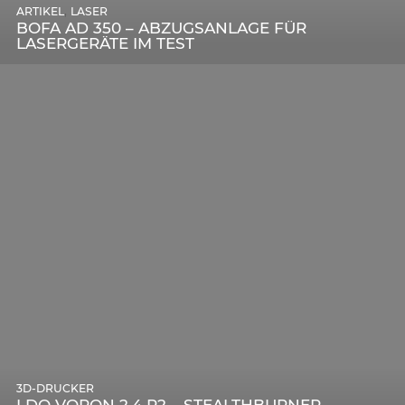
,
ARTIKEL
SONSTIGE
,
ARTIKEL
LASER
DIE BEDEUTENDSTEN SCHRITTE ZUR
BOFA AD 350 – ABZUGSANLAGE FÜR
ERFOLGREICHEN MARKENBILDUNG IN DER
LASERGERÄTE IM TEST
DIGITALEN ÄRA
3D-DRUCKER