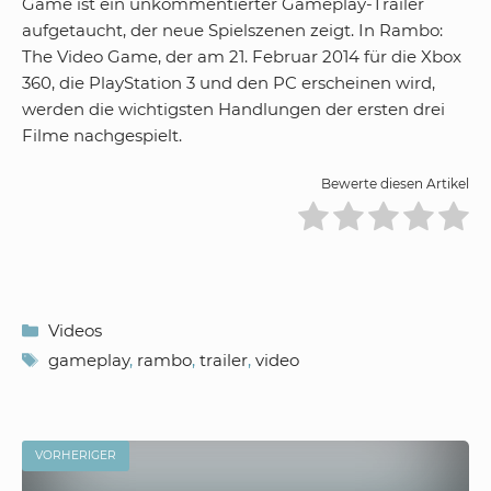
Game ist ein unkommentierter Gameplay-Trailer
aufgetaucht, der neue Spielszenen zeigt. In Rambo:
The Video Game, der am 21. Februar 2014 für die Xbox
360, die PlayStation 3 und den PC erscheinen wird,
werden die wichtigsten Handlungen der ersten drei
Filme nachgespielt.
Bewerte diesen Artikel
Kategorien
Videos
Schlagwörter
gameplay
,
rambo
,
trailer
,
video
VORHERIGER