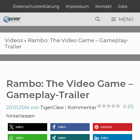
Zum
Datenschutzerklärung
Impressum
Kontakt
Jobs
Inhalt
springen
MENÜ
Videos
»
Rambo: The Video Game – Gameplay-
Trailer
Rambo: The Video Game –
Gameplay-Trailer
0
(
0
)
20.01.2014
von
TigerClaw
Kommentar
hinterlassen
teilen
teilen
merken
teilen
teilen
teilen