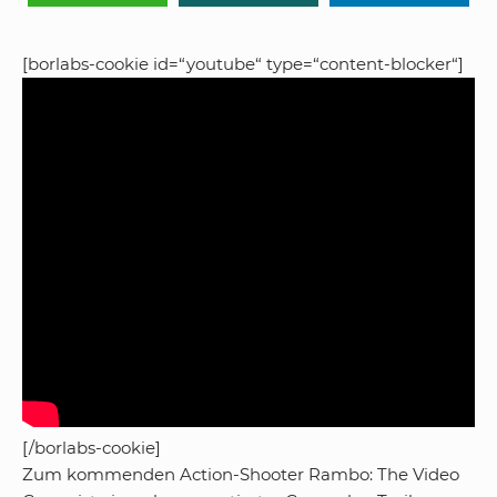
[borlabs-cookie id=“youtube“ type=“content-blocker“]
[/borlabs-cookie]
Zum kommenden Action-Shooter Rambo: The Video