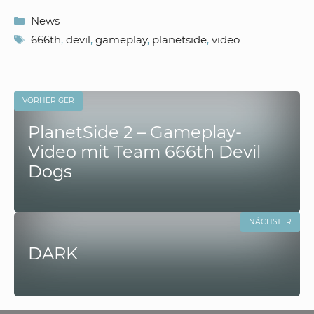
Kategorien
News
Schlagwörter
666th
,
devil
,
gameplay
,
planetside
,
video
VORHERIGER
PlanetSide 2 – Gameplay-
Video mit Team 666th Devil
Dogs
NÄCHSTER
DARK