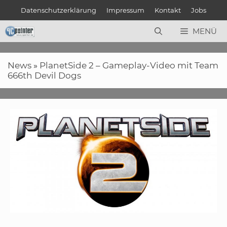
Zum
Datenschutzerklärung
Impressum
Kontakt
Jobs
Inhalt
springen
MENÜ
News
»
PlanetSide 2 – Gameplay-Video mit Team
666th Devil Dogs