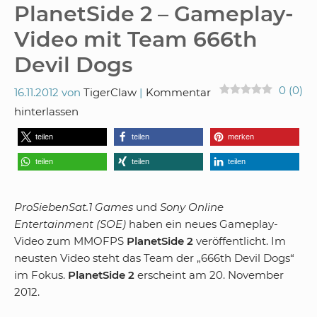
PlanetSide 2 – Gameplay-
Video mit Team 666th
Devil Dogs
0
(
0
)
16.11.2012
von
TigerClaw
Kommentar
hinterlassen
teilen
teilen
merken
teilen
teilen
teilen
ProSiebenSat.1 Games
und
Sony Online
Entertainment (SOE)
haben ein neues Gameplay-
Video zum MMOFPS
PlanetSide 2
veröffentlicht. Im
neusten Video steht das Team der „666th Devil Dogs“
im Fokus.
PlanetSide 2
erscheint am 20. November
2012.