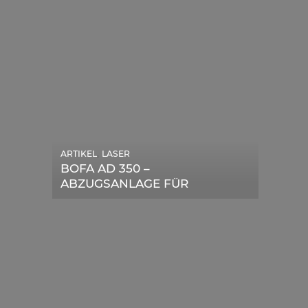
,
ARTIKEL
LASER
,
ARTIKEL
SONSTIGE
BOFA AD 350 –
DIE BEDEUTENDSTEN
ABZUGSANLAGE FÜR
SCHRITTE ZUR
LASERGERÄTE IM TEST
ERFOLGREICHEN
MARKENBILDUNG IN DER
DIGITALEN ÄRA